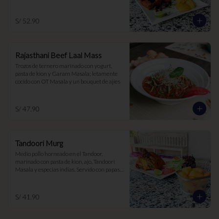
S/ 52.90
Rajasthani Beef Laal Mass
Trozos de ternero marinado con yogurt, 
pasta de kion y Garam Masala; letamente 
cocido con OT Masala y un bouquet de ajíes
S/ 47.90
Tandoori Murg
Medio pollo horneado en el Tandoor, 
marinado con pasta de kion, ajo, Tandoori 
Masala y especias indias. Servido con papas 
Aloo Chaat
S/ 41.90