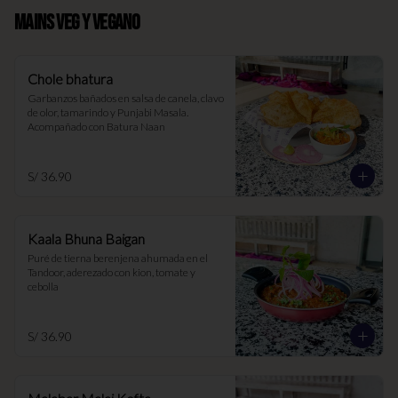
MAINS VEG Y VEGANO
Chole bhatura
Garbanzos bañados en salsa de canela, clavo 
de olor, tamarindo y Punjabi Masala. 
Acompañado con Batura Naan
S/ 36.90
Kaala Bhuna Baigan
Puré de tierna berenjena ahumada en el 
Tandoor, aderezado con kion, tomate y 
cebolla
S/ 36.90