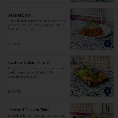
Assami Bedki
Trozos de pollo frito marinados en harina de 
garbanzo, paprika, limón y especias indias. 
Salteado con pimientos
S/ 31.90
Cashew Grilled Prawns
Langostinos marinados en salsa de cashew, 
cardamomo, yogurt y Kastoori Methi. 
Salteados en el Kadai
S/ 69.00
Kastoori Chicken Tikka
Filete de pollo marinado en salsa de cashew 