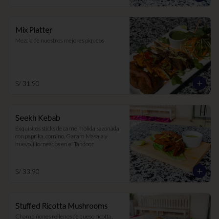
Mix Platter
Mezcla de nuestros mejores piqueos
S/ 31.90
Seekh Kebab
Exquisitos sticks de carne molida sazonada 
con paprika, comino, Garam Masala y 
huevo. Horneados en el Tandoor
S/ 33.90
Stuffed Ricotta Mushrooms
Champiñones rellenos de queso ricotta, 