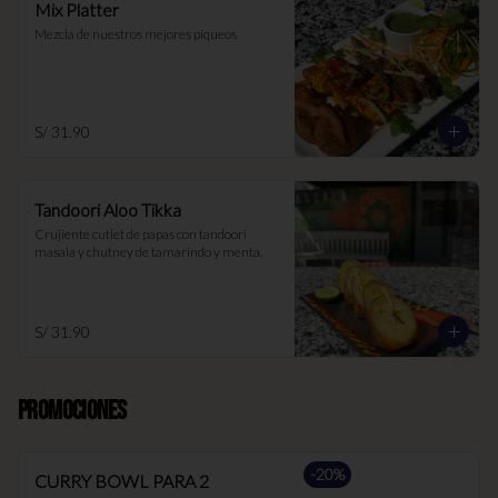
Mix Platter
Mezcla de nuestros mejores piqueos
S/ 31.90
Tandoori Aloo Tikka
Crujiente cutlet de papas con tandoori 
masala y chutney de tamarindo y menta.
S/ 31.90
PROMOCIONES
-
20
%
CURRY BOWL PARA 2