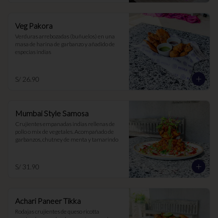
Veg Pakora
Verduras arrebozadas (buñuelos) en una 
masa de harina de garbanzo y añadido de 
especias indias
S/ 26.90
Mumbai Style Samosa
Crujientes empanadas indias rellenas de 
pollo o mix de vegetales. Acompañado de 
garbanzos, chutney de menta y tamarindo
S/ 31.90
Achari Paneer Tikka
Rodajas crujientes de queso ricotta 