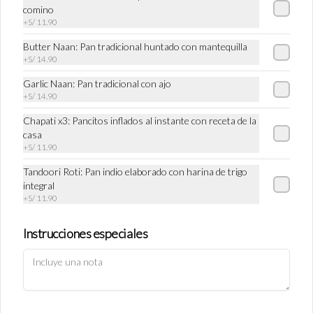
comino
Términos y condiciones
+
S/ 11.90
Política de privacidad
Butter Naan: Pan tradicional huntado con mantequilla
+
S/ 14.90
Redes sociales
Garlic Naan: Pan tradicional con ajo
+
S/ 14.90
Instagram
Facebook
Chapati x3: Pancitos inflados al instante con receta de la
casa
TikTok
+
S/ 11.90
Mi cuenta
Tandoori Roti: Pan indio elaborado con harina de trigo
integral
+
S/ 11.90
Pedir
Iniciar sesión
Instrucciones especiales
Política de Cookies
Haga clic en Aceptar para permitir que Justo use cookies a fin
de personalizar este sitio, publicar anuncios y medir su
eficiencia en otras apps y sitios web, incluidas las redes
sociales. Personalice sus preferencias en Configuración de