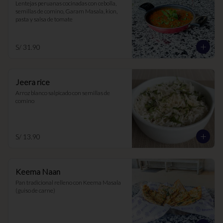
Lentejas peruanas cocinadas con cebolla, 
semillas de comino, Garam Masala, kion, 
pasta y salsa de tomate
S/ 31.90
Jeera rice
Arroz blanco salpicado con semillas de 
comino
S/ 13.90
Keema Naan
Pan tradicional relleno con Keema Masala 
(guiso de carne)