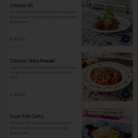
Chicken 65
Tiernos trozos de pollo salteados en salsa de 
sillao, vinagre blanco, pimentones y tomates 
de la huerta
S/ 43.90
Chicken Tikka Masala
Jugosos trozos de pollo salteados en el Kadai 
con aderezo de tomate, cebolla y Kitchen 
King
S/ 46.90
Goan Fish Curry
Trozos de fresco pescado blanco cocido en 
salsa amarilla, cúrcuma fresco, hierba 
buena y coco