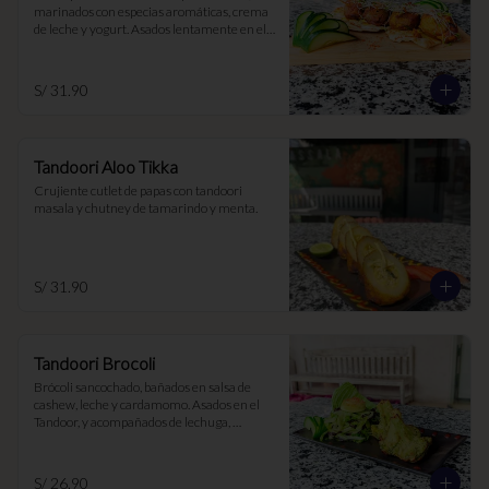
marinados con especias aromáticas, crema 
de leche y yogurt. Asados lentamente en el 
Tandoor
S/ 31.90
Tandoori Aloo Tikka
Crujiente cutlet de papas con tandoori 
masala y chutney de tamarindo y menta.
S/ 31.90
Tandoori Brocoli
Brócoli sancochado, bañados en salsa de 
cashew, leche y cardamomo. Asados en el 
Tandoor, y acompañados de lechuga, 
chutney de menta y tamarindo
S/ 26.90