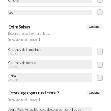
Chicken
Tea Chai
Veg
Tradicional bebida de las calles de India 
preparado con té negro, canela, clavo de olor, 
kion y si Ud lo desea se agrega leche entera.
Extra Salsas
Opcional
Escoge hasta 3 extra salsas.
S/ 16.90
Seleccione al menos 1
Chutney de tamarindo
+
S/ 2.90
Chutney de menta
+
S/ 2.90
Raita
+
S/ 4.90
Desea agregar un adicional?
Opcional
Conócenos
Seleccione al menos 1
Jeera Rice: Arroz blanco salpicado con semillas de
Zonas de despacho