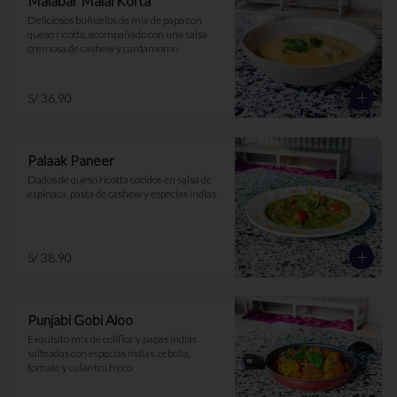
Malabar Malai Kofta
Deliciosos buñuelos de mix de papa con 
queso ricotta, acompañado con una salsa 
cremosa de cashew y cardamomo
S/ 36.90
Palaak Paneer
Dados de queso ricotta cocidos en salsa de 
espinaca, pasta de cashew y especias indias
S/ 38.90
Punjabi Gobi Aloo
Exquisito mix de coliflor y papas indias 
salteadas con especias indias, cebolla, 
tomate y culantro freco