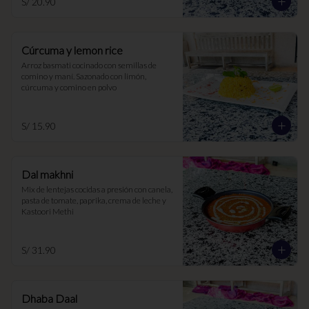
S/ 20.90
Cúrcuma y lemon rice
Arroz basmati cocinado con semillas de 
comino y maní. Sazonado con limón, 
cúrcuma y comino en polvo
S/ 15.90
Dal makhni
Mix de lentejas cocidas a presión con canela, 
pasta de tomate, paprika, crema de leche y 
Kastoori Methi
S/ 31.90
Dhaba Daal