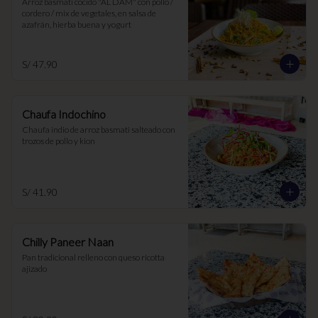
Arroz basmati cocido "AL DAM" con pollo / 
cordero / mix de vegetales, en salsa de 
azafrán, hierba buena y yogurt
S/ 47.90
Chaufa Indochino
Chaufa indio de arroz basmati salteado con 
trozos de pollo y kion
S/ 41.90
Chilly Paneer Naan
Pan tradicional relleno con queso ricotta 
ajizado