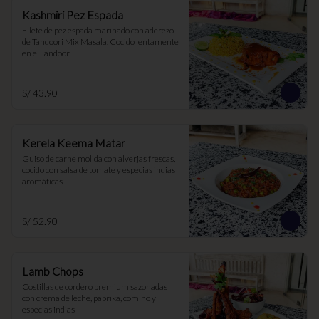
Kashmiri Pez Espada
Filete de pez espada marinado con aderezo 
de Tandoori Mix Masala. Cocido lentamente 
en el Tandoor
S/ 43.90
Kerela Keema Matar
Guiso de carne molida con alverjas frescas, 
cocido con salsa de tomate y especias indias 
aromáticas
S/ 52.90
Lamb Chops
Costillas de cordero premium sazonadas 
con crema de leche, paprika, comino y 
especias indias