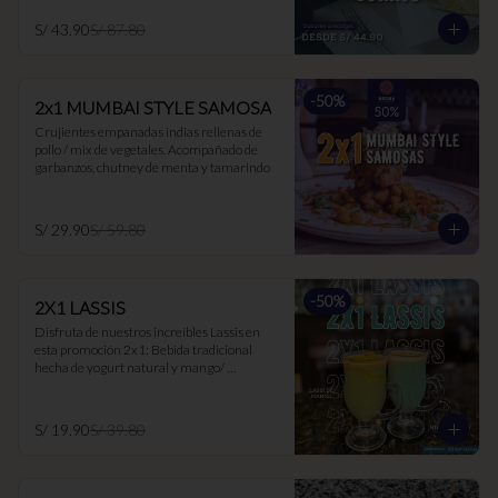
S/ 43.90
S/ 87.80
-
50
%
2x1 MUMBAI STYLE SAMOSA
Crujientes empanadas indias rellenas de 
pollo / mix de vegetales. Acompañado de 
garbanzos, chutney de menta y tamarindo
S/ 29.90
S/ 59.80
-
50
%
2X1 LASSIS
Disfruta de nuestros increíbles Lassis en 
esta promoción 2x1: Bebida tradicional 
hecha de yogurt natural y mango/ 
maracuyá/ hierbabuena. Ideal para 
acompañar los currys, ya que suaviza el 
picante y es muy buen digestivo.
S/ 19.90
S/ 39.80