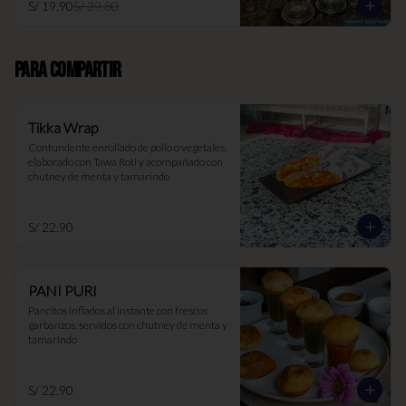
S/ 19.90
S/ 39.80
PARA COMPARTIR
Tikka Wrap
Contundente enrollado de pollo o vegetales, 
elaborado con Tawa Roti y acompañado con 
chutney de menta y tamarindo
S/ 22.90
PANI PURI
Pancitos inflados al instante con frescos 
garbanzos, servidos con chutney de menta y 
tamarindo
S/ 22.90