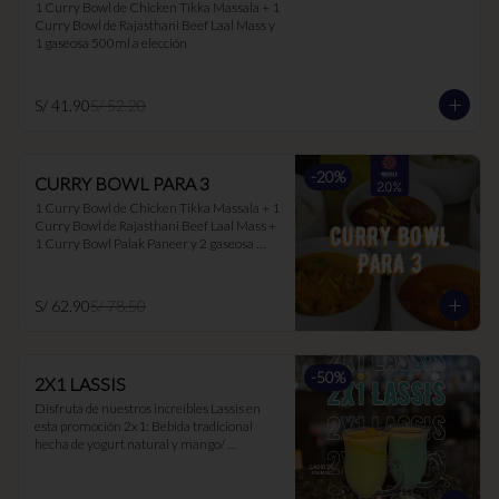
1 Curry Bowl de Chicken Tikka Massala + 1 
Curry Bowl de Rajasthani Beef Laal Mass y 
1 gaseosa 500ml a elección
S/ 41.90
S/ 52.20
-
20
%
CURRY BOWL PARA 3
1 Curry Bowl de Chicken Tikka Massala + 1 
Curry Bowl de Rajasthani Beef Laal Mass + 
1 Curry Bowl Palak Paneer y 2 gaseosa 
500ml a elección.
S/ 62.90
S/ 78.50
-
50
%
2X1 LASSIS
Disfruta de nuestros increíbles Lassis en 
esta promoción 2x1: Bebida tradicional 
hecha de yogurt natural y mango/ 
maracuyá/ hierbabuena. Ideal para 
acompañar los currys, ya que suaviza el 
picante y es muy buen digestivo.