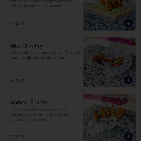
marinados en salsa de yogurt, crema de 
leche y especias hindúes. Asados 
lentamente en el Tandoor
S/ 36.90
Alitas Chilly Fry
Alitas tradicionales maceradas con Tandoori 
Masala y salteado con salsa hot garlic
S/ 31.90
Amristari Fish Fry
Trozos de pescado blanco crujientes, 
empanizados con harina de garbanzo, 
cúrcuma, anís y comino
S/ 37.90