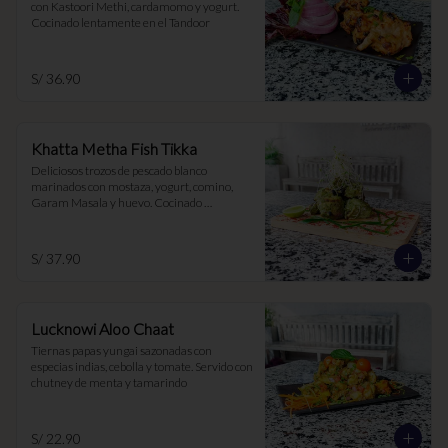
con Kastoori Methi, cardamomo y yogurt. 
Cocinado lentamente en el Tandoor
S/ 36.90
Khatta Metha Fish Tikka
Deliciosos trozos de pescado blanco 
marinados con mostaza, yogurt, comino, 
Garam Masala y huevo. Cocinado 
lentamente al Tandoor para una textura 
tierna y jugosa
S/ 37.90
Lucknowi Aloo Chaat
Tiernas papas yungai sazonadas con 
especias indias, cebolla y tomate. Servido con 
chutney de menta y tamarindo
S/ 22.90