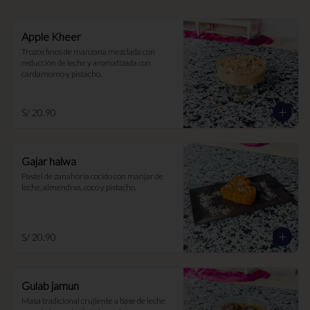
Apple Kheer
Trozos finos de manzana mezclada con 
reducción de leche y aromatizada con 
cardamomo y pistacho.
S/ 20.90
Gajar halwa
Pastel de zanahoria cocido con manjar de 
leche, almendras, coco y pistacho.
S/ 20.90
Gulab jamun
Masa tradicional crujiente a base de leche 