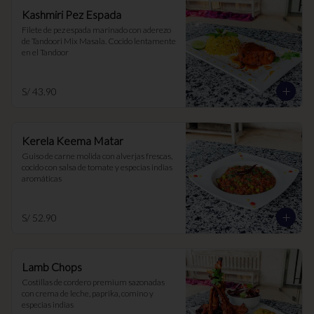
Kashmiri Pez Espada
Filete de pez espada marinado con aderezo 
de Tandoori Mix Masala. Cocido lentamente 
en el Tandoor
S/ 43.90
Kerela Keema Matar
Guiso de carne molida con alverjas frescas, 
cocido con salsa de tomate y especias indias 
aromáticas
S/ 52.90
Lamb Chops
Costillas de cordero premium sazonadas 
con crema de leche, paprika, comino y 
especias indias