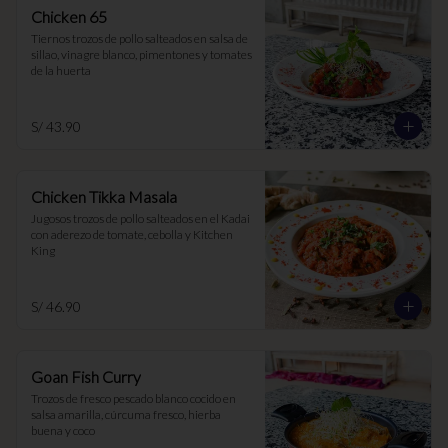
Chicken 65
Tiernos trozos de pollo salteados en salsa de 
sillao, vinagre blanco, pimentones y tomates 
de la huerta
S/ 43.90
Chicken Tikka Masala
Jugosos trozos de pollo salteados en el Kadai 
con aderezo de tomate, cebolla y Kitchen 
King
S/ 46.90
Goan Fish Curry
Trozos de fresco pescado blanco cocido en 
salsa amarilla, cúrcuma fresco, hierba 
buena y coco