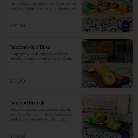
marinados con especias aromáticas, crema 
de leche y yogurt. Asados lentamente en el 
Tandoor
S/ 31.90
Tandoori Aloo Tikka
Crujiente cutlet de papas con tandoori 
masala y chutney de tamarindo y menta.
S/ 31.90
Tandoori Brocoli
Brócoli sancochado, bañados en salsa de 
cashew, leche y cardamomo. Asados en el 
Tandoor, y acompañados de lechuga, 
chutney de menta y tamarindo
S/ 26.90