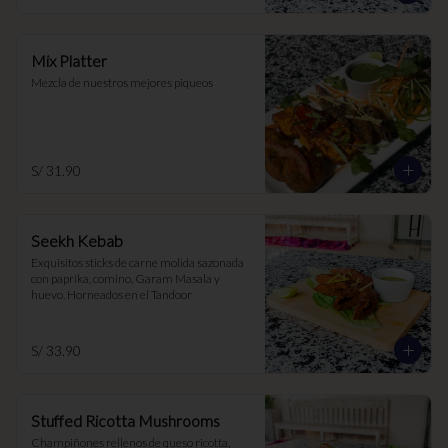
Mix Platter
Mezcla de nuestros mejores piqueos
S/ 31.90
Seekh Kebab
Exquisitos sticks de carne molida sazonada 
con paprika, comino, Garam Masala y 
huevo. Horneados en el Tandoor
S/ 33.90
Stuffed Ricotta Mushrooms
Champiñones rellenos de queso ricotta, 