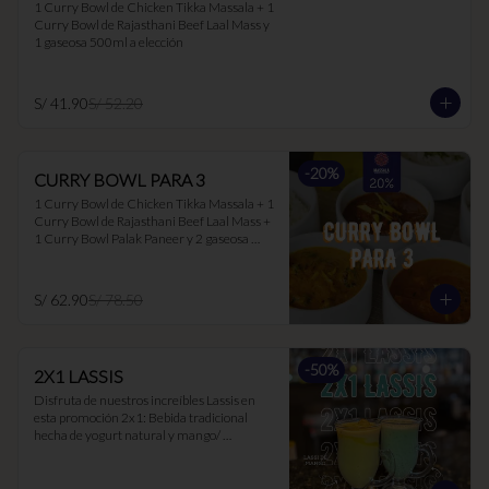
1 Curry Bowl de Chicken Tikka Massala + 1 
Curry Bowl de Rajasthani Beef Laal Mass y 
1 gaseosa 500ml a elección
S/ 41.90
S/ 52.20
-
20
%
CURRY BOWL PARA 3
1 Curry Bowl de Chicken Tikka Massala + 1 
Curry Bowl de Rajasthani Beef Laal Mass + 
1 Curry Bowl Palak Paneer y 2 gaseosa 
500ml a elección.
S/ 62.90
S/ 78.50
-
50
%
2X1 LASSIS
Disfruta de nuestros increíbles Lassis en 
esta promoción 2x1: Bebida tradicional 
hecha de yogurt natural y mango/ 
maracuyá/ hierbabuena. Ideal para 
acompañar los currys, ya que suaviza el 
picante y es muy buen digestivo.