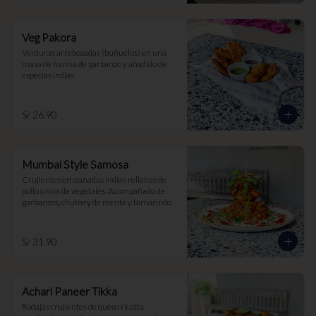
Veg Pakora
Verduras arrebozadas (buñuelos) en una 
masa de harina de garbanzo y añadido de 
especias indias
S/ 26.90
Mumbai Style Samosa
Crujientes empanadas indias rellenas de 
pollo o mix de vegetales. Acompañado de 
garbanzos, chutney de menta y tamarindo
S/ 31.90
Achari Paneer Tikka
Rodajas crujientes de queso ricotta 