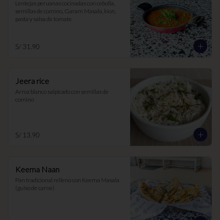
Lentejas peruanas cocinadas con cebolla, 
semillas de comino, Garam Masala, kion, 
pasta y salsa de tomate
S/ 31.90
Jeera rice
Arroz blanco salpicado con semillas de 
comino
S/ 13.90
Keema Naan
Pan tradicional relleno con Keema Masala 
(guiso de carne)