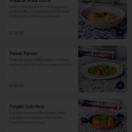
Malabar Malai Kofta
Deliciosos buñuelos de mix de papa con 
queso ricotta, acompañado con una salsa 
cremosa de cashew y cardamomo
S/ 36.90
Palaak Paneer
Dados de queso ricotta cocidos en salsa de 
espinaca, pasta de cashew y especias indias
S/ 38.90
Punjabi Gobi Aloo
Exquisito mix de coliflor y papas indias 
salteadas con especias indias, cebolla, 
tomate y culantro freco