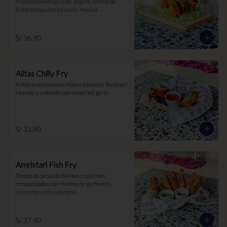
marinados en salsa de yogurt, crema de 
leche y especias hindúes. Asados 
lentamente en el Tandoor
S/ 36.90
Alitas Chilly Fry
Alitas tradicionales maceradas con Tandoori 
Masala y salteado con salsa hot garlic
S/ 31.90
Amristari Fish Fry
Trozos de pescado blanco crujientes, 
empanizados con harina de garbanzo, 
cúrcuma, anís y comino
S/ 37.90