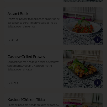
Assami Bedki
Trozos de pollo frito marinados en harina de 
garbanzo, paprika, limón y especias indias. 
Salteado con pimientos
S/ 31.90
Cashew Grilled Prawns
Langostinos marinados en salsa de cashew, 
cardamomo, yogurt y Kastoori Methi. 
Salteados en el Kadai
S/ 69.00
Kastoori Chicken Tikka
Filete de pollo marinado en salsa de cashew 