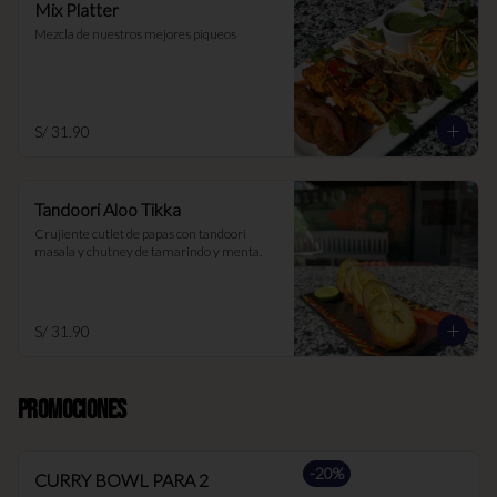
Mix Platter
Mezcla de nuestros mejores piqueos
S/ 31.90
Tandoori Aloo Tikka
Crujiente cutlet de papas con tandoori 
masala y chutney de tamarindo y menta.
S/ 31.90
PROMOCIONES
-
20
%
CURRY BOWL PARA 2