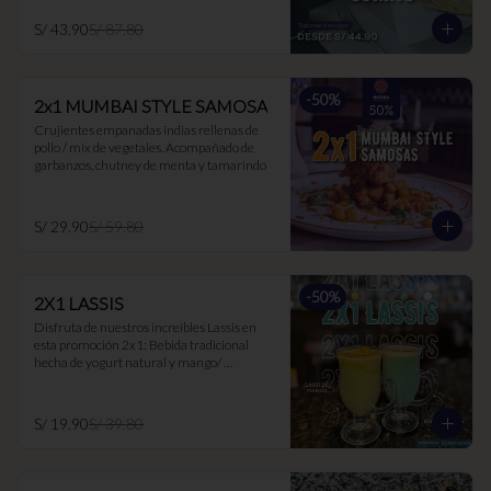
S/ 43.90
S/ 87.80
-
50
%
2x1 MUMBAI STYLE SAMOSA
Crujientes empanadas indias rellenas de 
pollo / mix de vegetales. Acompañado de 
garbanzos, chutney de menta y tamarindo
S/ 29.90
S/ 59.80
-
50
%
2X1 LASSIS
Disfruta de nuestros increíbles Lassis en 
esta promoción 2x1: Bebida tradicional 
hecha de yogurt natural y mango/ 
maracuyá/ hierbabuena. Ideal para 
acompañar los currys, ya que suaviza el 
picante y es muy buen digestivo.
S/ 19.90
S/ 39.80