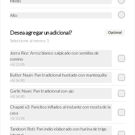
Medio
Tea Chai
Alto
Tradicional bebida de las calles de India 
preparado con té negro, canela, clavo de olor, 
kion y si Ud lo desea se agrega leche entera.
Desea agregar un adicional?
Opcional
Seleccione al menos 1
S/ 16.90
Jeera Rice: Arroz blanco salpicado con semillas de
comino
+
S/ 11.90
Butter Naan: Pan tradicional huntado con mantequilla
+
S/ 14.90
Garlic Naan: Pan tradicional con ajo
+
S/ 14.90
Chapati x3: Pancitos inflados al instante con receta de la
casa
+
S/ 11.90
Conócenos
Tandoori Roti: Pan indio elaborado con harina de trigo
Zonas de despacho
integral