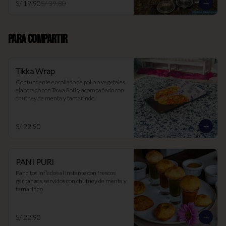
S/ 19.90
S/ 39.80
PARA COMPARTIR
Tikka Wrap
Contundente enrollado de pollo o vegetales, 
elaborado con Tawa Roti y acompañado con 
chutney de menta y tamarindo
S/ 22.90
PANI PURI
Pancitos inflados al instante con frescos 
garbanzos, servidos con chutney de menta y 
tamarindo
S/ 22.90