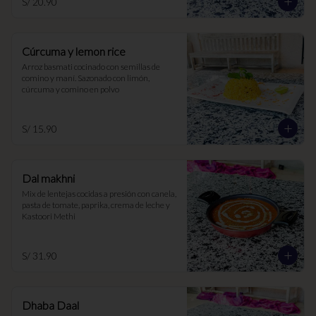
S/ 20.90
Cúrcuma y lemon rice
Arroz basmati cocinado con semillas de 
comino y maní. Sazonado con limón, 
cúrcuma y comino en polvo
S/ 15.90
Dal makhni
Mix de lentejas cocidas a presión con canela, 
pasta de tomate, paprika, crema de leche y 
Kastoori Methi
S/ 31.90
Dhaba Daal