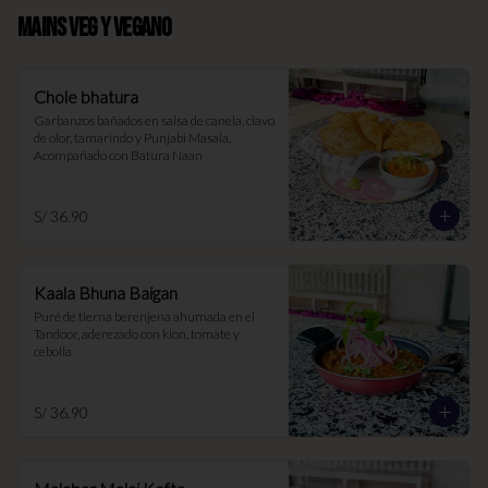
MAINS VEG Y VEGANO
Chole bhatura
Garbanzos bañados en salsa de canela, clavo 
de olor, tamarindo y Punjabi Masala. 
Acompañado con Batura Naan
S/ 36.90
Kaala Bhuna Baigan
Puré de tierna berenjena ahumada en el 
Tandoor, aderezado con kion, tomate y 
cebolla
S/ 36.90