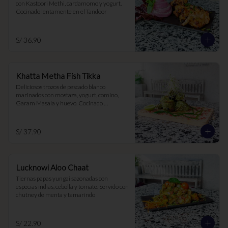
con Kastoori Methi, cardamomo y yogurt. 
Cocinado lentamente en el Tandoor
S/ 36.90
Khatta Metha Fish Tikka
Deliciosos trozos de pescado blanco 
marinados con mostaza, yogurt, comino, 
Garam Masala y huevo. Cocinado 
lentamente al Tandoor para una textura 
tierna y jugosa
S/ 37.90
Lucknowi Aloo Chaat
Tiernas papas yungai sazonadas con 
especias indias, cebolla y tomate. Servido con 
chutney de menta y tamarindo
S/ 22.90