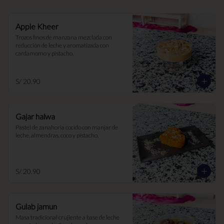
Apple Kheer
Trozos finos de manzana mezclada con 
reducción de leche y aromatizada con 
cardamomo y pistacho.
S/ 20.90
Gajar halwa
Pastel de zanahoria cocido con manjar de 
leche, almendras, coco y pistacho.
S/ 20.90
Gulab jamun
Masa tradicional crujiente a base de leche 