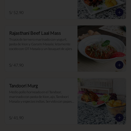
S/ 52.90
Rajasthani Beef Laal Mass
Trozos de ternero marinado con yogurt, 
pasta de kion y Garam Masala; letamente 
cocido con OT Masala y un bouquet de ajíes
S/ 47.90
Tandoori Murg
Medio pollo horneado en el Tandoor, 
marinado con pasta de kion, ajo, Tandoori 
Masala y especias indias. Servido con papas 
Aloo Chaat
S/ 41.90