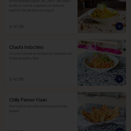
Arroz basmati cocido "AL DAM" con pollo / 
cordero / mix de vegetales, en salsa de 
azafrán, hierba buena y yogurt
S/ 47.90
Chaufa Indochino
Chaufa indio de arroz basmati salteado con 
trozos de pollo y kion
S/ 41.90
Chilly Paneer Naan
Pan tradicional relleno con queso ricotta 
ajizado