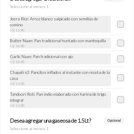
Seleccione al menos 1
S/ 31.90
Jeera Rice: Arroz blanco salpicado con semillas de
comino
+
S/ 11.90
Tandoori Brocoli
Butter Naan: Pan tradicional huntado con mantequilla
Brócoli sancochado, bañados en salsa de 
+
S/ 14.90
cashew, leche y cardamomo. Asados en el 
Tandoor, y acompañados de lechuga, 
Garlic Naan: Pan tradicional con ajo
chutney de menta y tamarindo
+
S/ 14.90
S/ 26.90
Chapati x3: Pancitos inflados al instante con receta de la
casa
+
S/ 11.90
Tandoori Roti: Pan indio elaborado con harina de trigo
integral
+
S/ 11.90
Desea agregar una gaseosa de 1.5Lt?
Opcional
Seleccione al menos 1