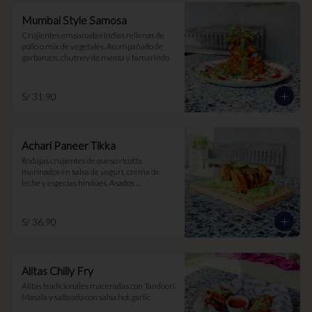
Mumbai Style Samosa
Crujientes empanadas indias rellenas de 
pollo o mix de vegetales. Acompañado de 
garbanzos, chutney de menta y tamarindo
S/ 31.90
Achari Paneer Tikka
Rodajas crujientes de queso ricotta 
marinados en salsa de yogurt, crema de 
leche y especias hindúes. Asados 
lentamente en el Tandoor
S/ 36.90
Alitas Chilly Fry
Alitas tradicionales maceradas con Tandoori 
Masala y salteado con salsa hot garlic