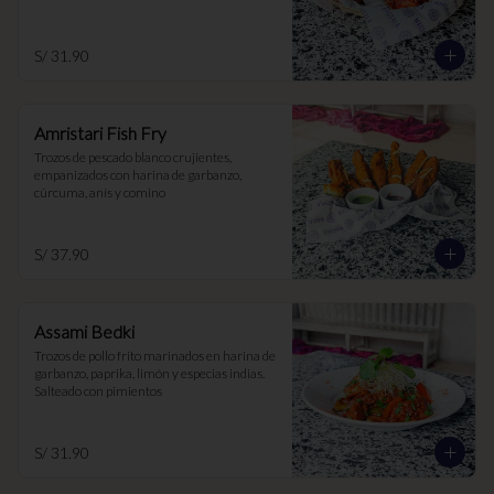
S/ 31.90
Amristari Fish Fry
Trozos de pescado blanco crujientes, 
empanizados con harina de garbanzo, 
cúrcuma, anís y comino
S/ 37.90
Assami Bedki
Trozos de pollo frito marinados en harina de 
garbanzo, paprika, limón y especias indias. 
Salteado con pimientos
S/ 31.90