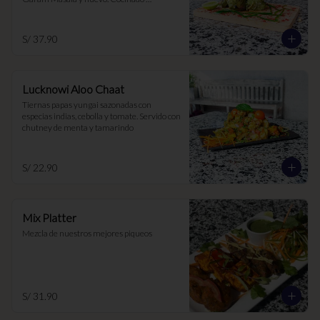
lentamente al Tandoor para una textura 
tierna y jugosa
S/ 37.90
Lucknowi Aloo Chaat
Tiernas papas yungai sazonadas con 
especias indias, cebolla y tomate. Servido con 
chutney de menta y tamarindo
S/ 22.90
Mix Platter
Mezcla de nuestros mejores piqueos
S/ 31.90