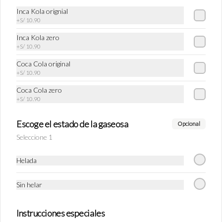
Inca Kola orignial
+
S/ 10.90
Conócenos
Inca Kola zero
+
S/ 10.90
Zonas de despacho
Términos y condiciones
Coca Cola original
+
S/ 10.90
Política de privacidad
Coca Cola zero
Redes sociales
+
S/ 10.90
Instagram
Escoge el estado de la gaseosa
Opcional
Facebook
Seleccione 1
TikTok
Helada
Mi cuenta
Sin helar
Pedir
Iniciar sesión
Instrucciones especiales
Política de Cookies