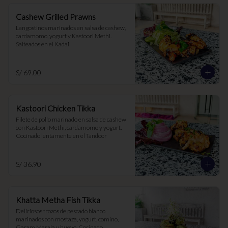
Cashew Grilled Prawns
Langostinos marinados en salsa de cashew, 
cardamomo, yogurt y Kastoori Methi. 
Salteados en el Kadai
S/ 69.00
Kastoori Chicken Tikka
Filete de pollo marinado en salsa de cashew 
con Kastoori Methi, cardamomo y yogurt. 
Cocinado lentamente en el Tandoor
S/ 36.90
Khatta Metha Fish Tikka
Deliciosos trozos de pescado blanco 
marinados con mostaza, yogurt, comino, 
Garam Masala y huevo. Cocinado 