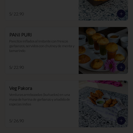
S/ 22.90
PANI PURI
Pancitos inflados al instante con frescos 
garbanzos, servidos con chutney de menta y 
tamarindo
S/ 22.90
Veg Pakora
Verduras arrebozadas (buñuelos) en una 
masa de harina de garbanzo y añadido de 
especias indias
S/ 26.90