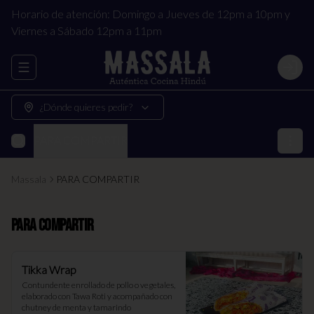
Horario de atención: Domingo a Jueves de 12pm a 10pm y
Viernes a Sábado 12pm a 11pm
Abrir menu de navegación
Login
¿Dónde quieres pedir?
PARA COMPARTIR
Massala
PARA COMPARTIR
PARA COMPARTIR
Tikka Wrap
Contundente enrollado de pollo o vegetales, 
elaborado con Tawa Roti y acompañado con 
chutney de menta y tamarindo