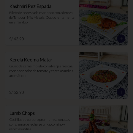
Kashmiri Pez Espada
Filete de pez espada marinado con aderezo 
de Tandoori Mix Masala. Cocido lentamente 
en el Tandoor
S/ 43.90
Kerela Keema Matar
Guiso de carne molida con alverjas frescas, 
cocido con salsa de tomate y especias indias 
aromáticas
S/ 52.90
Lamb Chops
Costillas de cordero premium sazonadas 
con crema de leche, paprika, comino y 
especias indias