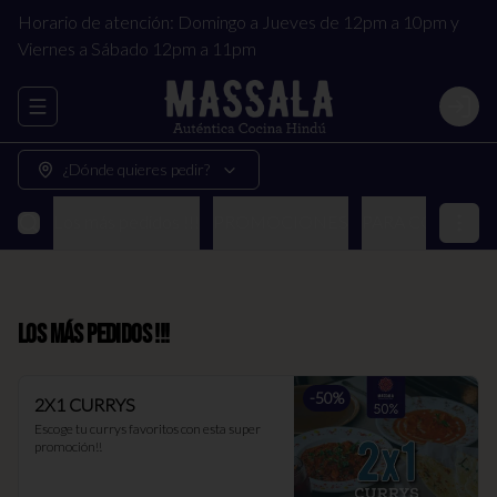
Horario de atención: Domingo a Jueves de 12pm a 10pm y
Viernes a Sábado 12pm a 11pm
Abrir menu de navegación
Login
¿Dónde quieres pedir?
Los más pedidos !!!
PROMOCIONES
PARA COMPART
Los más pedidos !!!
-
50
%
2X1 CURRYS
Escoge tu currys favoritos con esta super 
promoción!!