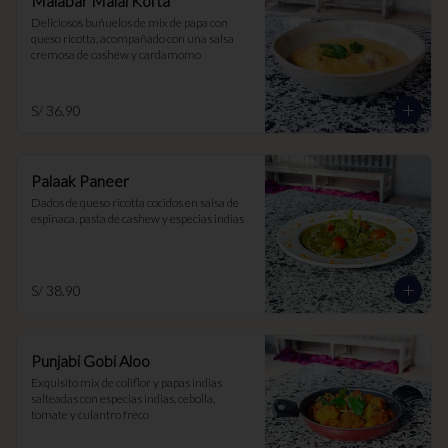
Malabar Malai Kofta
Deliciosos buñuelos de mix de papa con 
queso ricotta, acompañado con una salsa 
cremosa de cashew y cardamomo
S/ 36.90
Palaak Paneer
Dados de queso ricotta cocidos en salsa de 
espinaca, pasta de cashew y especias indias
S/ 38.90
Punjabi Gobi Aloo
Exquisito mix de coliflor y papas indias 
salteadas con especias indias, cebolla, 
tomate y culantro freco