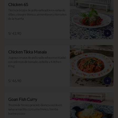
Chicken 65
Tiernos trozos de pollo salteados en salsa de 
sillao, vinagre blanco, pimentones y tomates 
de la huerta
S/ 43.90
Chicken Tikka Masala
Jugosos trozos de pollo salteados en el Kadai 
con aderezo de tomate, cebolla y Kitchen 
King
S/ 46.90
Goan Fish Curry
Trozos de fresco pescado blanco cocido en 
salsa amarilla, cúrcuma fresco, hierba 
buena y coco