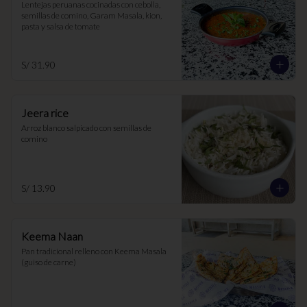
Lentejas peruanas cocinadas con cebolla, 
semillas de comino, Garam Masala, kion, 
pasta y salsa de tomate
S/ 31.90
Jeera rice
Arroz blanco salpicado con semillas de 
comino
S/ 13.90
Keema Naan
Pan tradicional relleno con Keema Masala 
(guiso de carne)