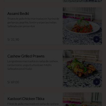
Assami Bedki
Trozos de pollo frito marinados en harina de 
garbanzo, paprika, limón y especias indias. 
Salteado con pimientos
S/ 31.90
Cashew Grilled Prawns
Langostinos marinados en salsa de cashew, 
cardamomo, yogurt y Kastoori Methi. 
Salteados en el Kadai
S/ 69.00
Kastoori Chicken Tikka
Filete de pollo marinado en salsa de cashew 