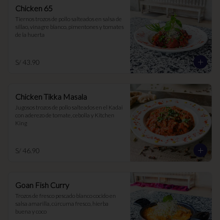
Chicken 65
Tiernos trozos de pollo salteados en salsa de 
sillao, vinagre blanco, pimentones y tomates 
de la huerta
S/ 43.90
Chicken Tikka Masala
Jugosos trozos de pollo salteados en el Kadai 
con aderezo de tomate, cebolla y Kitchen 
King
S/ 46.90
Goan Fish Curry
Trozos de fresco pescado blanco cocido en 
salsa amarilla, cúrcuma fresco, hierba 
buena y coco