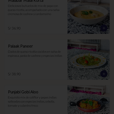
Malabar Malai Kofta
Deliciosos buñuelos de mix de papa con 
queso ricotta, acompañado con una salsa 
cremosa de cashew y cardamomo
S/ 36.90
Palaak Paneer
Dados de queso ricotta cocidos en salsa de 
espinaca, pasta de cashew y especias indias
S/ 38.90
Punjabi Gobi Aloo
Exquisito mix de coliflor y papas indias 
salteadas con especias indias, cebolla, 
tomate y culantro freco