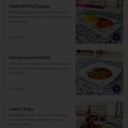
Kashmiri Pez Espada
Filete de pez espada marinado con aderezo 
de Tandoori Mix Masala. Cocido lentamente 
en el Tandoor
S/ 43.90
Kerela Keema Matar
Guiso de carne molida con alverjas frescas, 
cocido con salsa de tomate y especias indias 
aromáticas
S/ 52.90
Lamb Chops
Costillas de cordero premium sazonadas 
con crema de leche, paprika, comino y 
especias indias