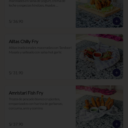
marinados en salsa de yogurt, crema de 
leche y especias hindúes. Asados 
lentamente en el Tandoor
S/ 36.90
Alitas Chilly Fry
Alitas tradicionales maceradas con Tandoori 
Masala y salteado con salsa hot garlic
S/ 31.90
Amristari Fish Fry
Trozos de pescado blanco crujientes, 
empanizados con harina de garbanzo, 
cúrcuma, anís y comino
S/ 37.90