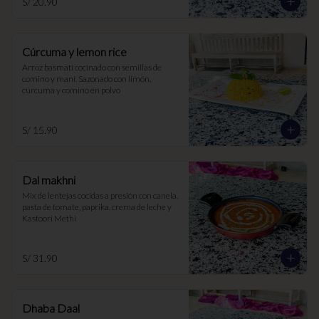
S/ 20.90
Cúrcuma y lemon rice
Arroz basmati cocinado con semillas de 
comino y maní. Sazonado con limón, 
cúrcuma y comino en polvo
S/ 15.90
Dal makhni
Mix de lentejas cocidas a presión con canela, 
pasta de tomate, paprika, crema de leche y 
Kastoori Methi
S/ 31.90
Dhaba Daal