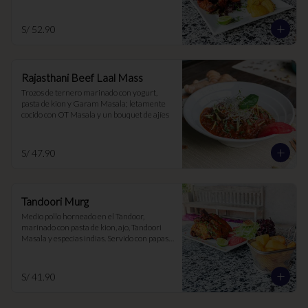
S/ 52.90
Rajasthani Beef Laal Mass
Trozos de ternero marinado con yogurt, 
pasta de kion y Garam Masala; letamente 
cocido con OT Masala y un bouquet de ajíes
S/ 47.90
Tandoori Murg
Medio pollo horneado en el Tandoor, 
marinado con pasta de kion, ajo, Tandoori 
Masala y especias indias. Servido con papas 
Aloo Chaat
S/ 41.90