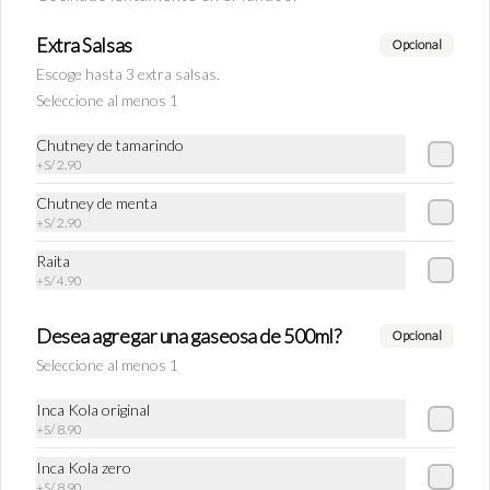
Tea Chai
Extra Salsas
Opcional
Tradicional bebida de las calles de India 
Escoge hasta 3 extra salsas.
preparado con té negro, canela, clavo de olor, 
kion y si Ud lo desea se agrega leche entera.
Seleccione al menos 1
Chutney de tamarindo
S/ 16.90
+
S/ 2.90
Chutney de menta
+
S/ 2.90
Raita
+
S/ 4.90
Desea agregar una gaseosa de 500ml?
Opcional
Seleccione al menos 1
Inca Kola original
+
S/ 8.90
Conócenos
Inca Kola zero
+
S/ 8.90
Zonas de despacho