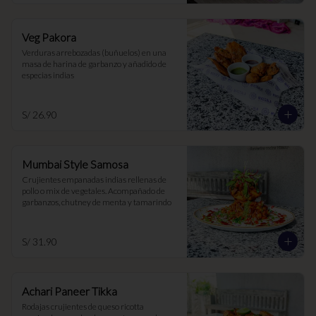
Veg Pakora
Verduras arrebozadas (buñuelos) en una 
masa de harina de garbanzo y añadido de 
especias indias
S/ 26.90
Mumbai Style Samosa
Crujientes empanadas indias rellenas de 
pollo o mix de vegetales. Acompañado de 
garbanzos, chutney de menta y tamarindo
S/ 31.90
Achari Paneer Tikka
Rodajas crujientes de queso ricotta 