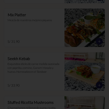
Mix Platter
Mezcla de nuestros mejores piqueos
S/ 31.90
Seekh Kebab
Exquisitos sticks de carne molida sazonada 
con paprika, comino, Garam Masala y 
huevo. Horneados en el Tandoor
S/ 33.90
Stuffed Ricotta Mushrooms
Champiñones rellenos de queso ricotta, 