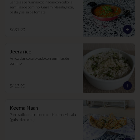
Lentejas peruanas cocinadas con cebolla, 
semillas de comino, Garam Masala, kion, 
pasta y salsa de tomate
S/ 31.90
Jeera rice
Arroz blanco salpicado con semillas de 
comino
S/ 13.90
Keema Naan
Pan tradicional relleno con Keema Masala 
(guiso de carne)