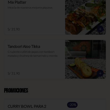
Mix Platter
Mezcla de nuestros mejores piqueos
S/ 31.90
Tandoori Aloo Tikka
Crujiente cutlet de papas con tandoori 
masala y chutney de tamarindo y menta.
S/ 31.90
PROMOCIONES
-
20
%
CURRY BOWL PARA 2