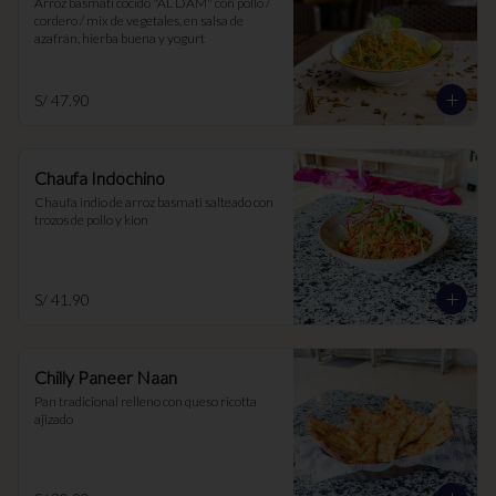
Arroz basmati cocido "AL DAM" con pollo / 
cordero / mix de vegetales, en salsa de 
azafrán, hierba buena y yogurt
S/ 47.90
Chaufa Indochino
Chaufa indio de arroz basmati salteado con 
trozos de pollo y kion
S/ 41.90
Chilly Paneer Naan
Pan tradicional relleno con queso ricotta 
ajizado