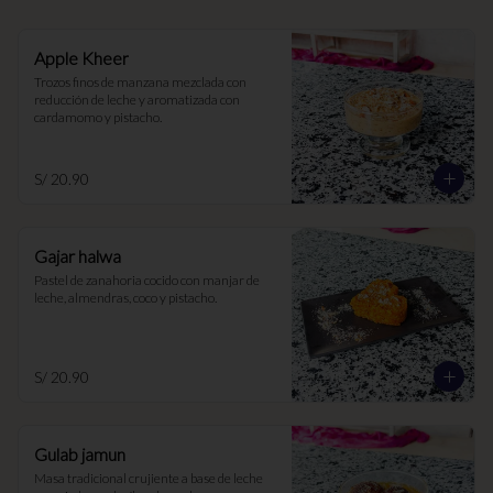
Apple Kheer
Trozos finos de manzana mezclada con 
reducción de leche y aromatizada con 
cardamomo y pistacho.
S/ 20.90
Gajar halwa
Pastel de zanahoria cocido con manjar de 
leche, almendras, coco y pistacho.
S/ 20.90
Gulab jamun
Masa tradicional crujiente a base de leche 