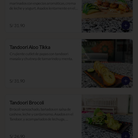
marinados con especias aromáticas, crema 
de leche y yogurt. Asados lentamente en el 
Tandoor
S/ 31.90
Tandoori Aloo Tikka
Crujiente cutlet de papas con tandoori 
masala y chutney de tamarindo y menta.
S/ 31.90
Tandoori Brocoli
Brócoli sancochado, bañados en salsa de 
cashew, leche y cardamomo. Asados en el 
Tandoor, y acompañados de lechuga, 
chutney de menta y tamarindo
S/ 26.90