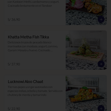
con Kastoori Methi, cardamomo y yogurt. 
Cocinado lentamente en el Tandoor
S/ 36.90
Khatta Metha Fish Tikka
Deliciosos trozos de pescado blanco 
marinados con mostaza, yogurt, comino, 
Garam Masala y huevo. Cocinado 
lentamente al Tandoor para una textura 
tierna y jugosa
S/ 37.90
Lucknowi Aloo Chaat
Tiernas papas yungai sazonadas con 
especias indias, cebolla y tomate. Servido con 
chutney de menta y tamarindo
S/ 22.90