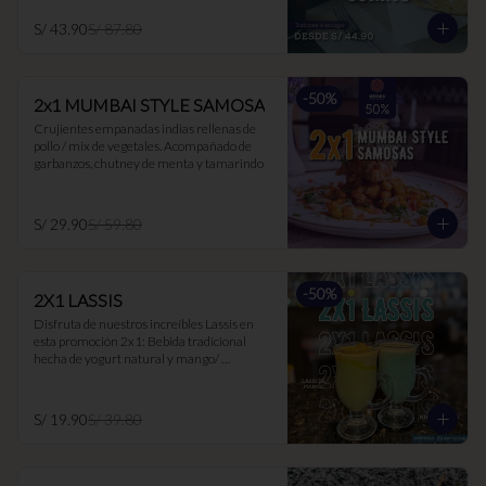
S/ 43.90
S/ 87.80
-
50
%
2x1 MUMBAI STYLE SAMOSA
Crujientes empanadas indias rellenas de 
pollo / mix de vegetales. Acompañado de 
garbanzos, chutney de menta y tamarindo
S/ 29.90
S/ 59.80
-
50
%
2X1 LASSIS
Disfruta de nuestros increíbles Lassis en 
esta promoción 2x1: Bebida tradicional 
hecha de yogurt natural y mango/ 
maracuyá/ hierbabuena. Ideal para 
acompañar los currys, ya que suaviza el 
picante y es muy buen digestivo.
S/ 19.90
S/ 39.80