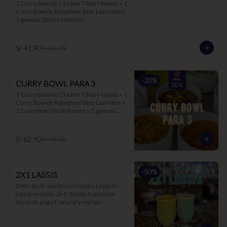
1 Curry Bowl de Chicken Tikka Massala + 1 
Curry Bowl de Rajasthani Beef Laal Mass y 
1 gaseosa 500ml a elección
S/ 41.90
S/ 52.20
-
20
%
CURRY BOWL PARA 3
1 Curry Bowl de Chicken Tikka Massala + 1 
Curry Bowl de Rajasthani Beef Laal Mass + 
1 Curry Bowl Palak Paneer y 2 gaseosa 
500ml a elección.
S/ 62.90
S/ 78.50
-
50
%
2X1 LASSIS
Disfruta de nuestros increíbles Lassis en 
esta promoción 2x1: Bebida tradicional 
hecha de yogurt natural y mango/ 
maracuyá/ hierbabuena. Ideal para 
acompañar los currys, ya que suaviza el 
picante y es muy buen digestivo.