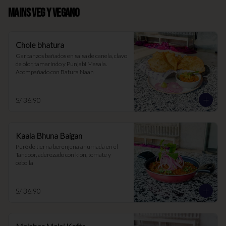
MAINS VEG Y VEGANO
Chole bhatura
Garbanzos bañados en salsa de canela, clavo 
de olor, tamarindo y Punjabi Masala. 
Acompañado con Batura Naan
S/ 36.90
Kaala Bhuna Baigan
Puré de tierna berenjena ahumada en el 
Tandoor, aderezado con kion, tomate y 
cebolla
S/ 36.90