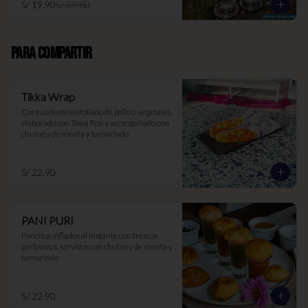
S/ 19.90
S/ 39.80
PARA COMPARTIR
Tikka Wrap
Contundente enrollado de pollo o vegetales, 
elaborado con Tawa Roti y acompañado con 
chutney de menta y tamarindo
S/ 22.90
PANI PURI
Pancitos inflados al instante con frescos 
garbanzos, servidos con chutney de menta y 
tamarindo
S/ 22.90