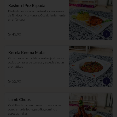
Kashmiri Pez Espada
Filete de pez espada marinado con aderezo 
de Tandoori Mix Masala. Cocido lentamente 
en el Tandoor
S/ 43.90
Kerela Keema Matar
Guiso de carne molida con alverjas frescas, 
cocido con salsa de tomate y especias indias 
aromáticas
S/ 52.90
Lamb Chops
Costillas de cordero premium sazonadas 
con crema de leche, paprika, comino y 
especias indias