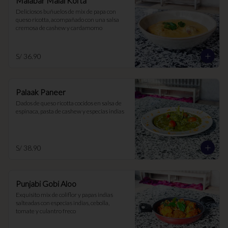
Malabar Malai Kofta
Deliciosos buñuelos de mix de papa con 
queso ricotta, acompañado con una salsa 
cremosa de cashew y cardamomo
S/ 36.90
Palaak Paneer
Dados de queso ricotta cocidos en salsa de 
espinaca, pasta de cashew y especias indias
S/ 38.90
Punjabi Gobi Aloo
Exquisito mix de coliflor y papas indias 
salteadas con especias indias, cebolla, 
tomate y culantro freco