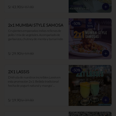
S/ 43.90
S/ 87.80
-
50
%
2x1 MUMBAI STYLE SAMOSA
Crujientes empanadas indias rellenas de 
pollo / mix de vegetales. Acompañado de 
garbanzos, chutney de menta y tamarindo
S/ 29.90
S/ 59.80
-
50
%
2X1 LASSIS
Disfruta de nuestros increíbles Lassis en 
esta promoción 2x1: Bebida tradicional 
hecha de yogurt natural y mango/ 
maracuyá/ hierbabuena. Ideal para 
acompañar los currys, ya que suaviza el 
picante y es muy buen digestivo.
S/ 19.90
S/ 39.80