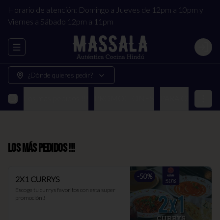
Horario de atención: Domingo a Jueves de 12pm a 10pm y
Viernes a Sábado 12pm a 11pm
Abrir menu de navegación
Login
¿Dónde quieres pedir?
Los más pedidos !!!
PROMOCIONES
PARA COMPART
Los más pedidos !!!
-
50
%
2X1 CURRYS
Escoge tu currys favoritos con esta super 
promoción!!