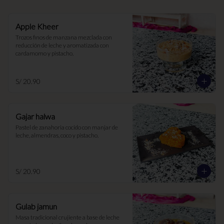
Apple Kheer
Trozos finos de manzana mezclada con 
reducción de leche y aromatizada con 
cardamomo y pistacho.
S/ 20.90
Gajar halwa
Pastel de zanahoria cocido con manjar de 
leche, almendras, coco y pistacho.
S/ 20.90
Gulab jamun
Masa tradicional crujiente a base de leche 