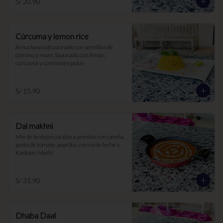
S/ 20.90
Cúrcuma y lemon rice
Arroz basmati cocinado con semillas de 
comino y maní. Sazonado con limón, 
cúrcuma y comino en polvo
S/ 15.90
Dal makhni
Mix de lentejas cocidas a presión con canela, 
pasta de tomate, paprika, crema de leche y 
Kastoori Methi
S/ 31.90
Dhaba Daal