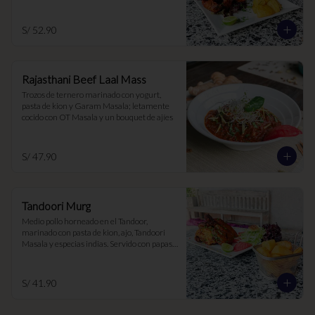
S/ 52.90
Rajasthani Beef Laal Mass
Trozos de ternero marinado con yogurt, 
pasta de kion y Garam Masala; letamente 
cocido con OT Masala y un bouquet de ajíes
S/ 47.90
Tandoori Murg
Medio pollo horneado en el Tandoor, 
marinado con pasta de kion, ajo, Tandoori 
Masala y especias indias. Servido con papas 
Aloo Chaat
S/ 41.90