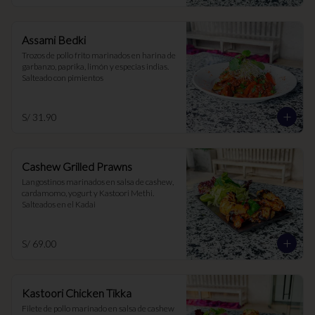
Assami Bedki
Trozos de pollo frito marinados en harina de 
garbanzo, paprika, limón y especias indias. 
Salteado con pimientos
S/ 31.90
Cashew Grilled Prawns
Langostinos marinados en salsa de cashew, 
cardamomo, yogurt y Kastoori Methi. 
Salteados en el Kadai
S/ 69.00
Kastoori Chicken Tikka
Filete de pollo marinado en salsa de cashew 