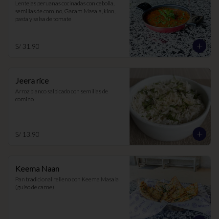
Lentejas peruanas cocinadas con cebolla, 
semillas de comino, Garam Masala, kion, 
pasta y salsa de tomate
S/ 31.90
Jeera rice
Arroz blanco salpicado con semillas de 
comino
S/ 13.90
Keema Naan
Pan tradicional relleno con Keema Masala 
(guiso de carne)