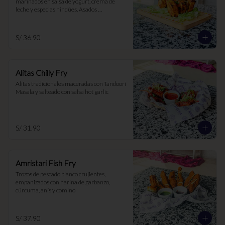
marinados en salsa de yogurt, crema de 
leche y especias hindúes. Asados 
lentamente en el Tandoor
S/ 36.90
Alitas Chilly Fry
Alitas tradicionales maceradas con Tandoori 
Masala y salteado con salsa hot garlic
S/ 31.90
Amristari Fish Fry
Trozos de pescado blanco crujientes, 
empanizados con harina de garbanzo, 
cúrcuma, anís y comino
S/ 37.90