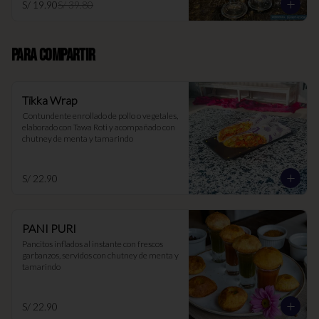
S/ 19.90
S/ 39.80
PARA COMPARTIR
Tikka Wrap
Contundente enrollado de pollo o vegetales, 
elaborado con Tawa Roti y acompañado con 
chutney de menta y tamarindo
S/ 22.90
PANI PURI
Pancitos inflados al instante con frescos 
garbanzos, servidos con chutney de menta y 
tamarindo
S/ 22.90