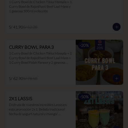
1 Curry Bowl de Chicken Tikka Massala + 1 
Curry Bowl de Rajasthani Beef Laal Mass y 
1 gaseosa 500ml a elección
S/ 41.90
S/ 52.20
-
20
%
CURRY BOWL PARA 3
1 Curry Bowl de Chicken Tikka Massala + 1 
Curry Bowl de Rajasthani Beef Laal Mass + 
1 Curry Bowl Palak Paneer y 2 gaseosa 
500ml a elección.
S/ 62.90
S/ 78.50
-
50
%
2X1 LASSIS
Disfruta de nuestros increíbles Lassis en 
esta promoción 2x1: Bebida tradicional 
hecha de yogurt natural y mango/ 
maracuyá/ hierbabuena. Ideal para 
acompañar los currys, ya que suaviza el 
picante y es muy buen digestivo.