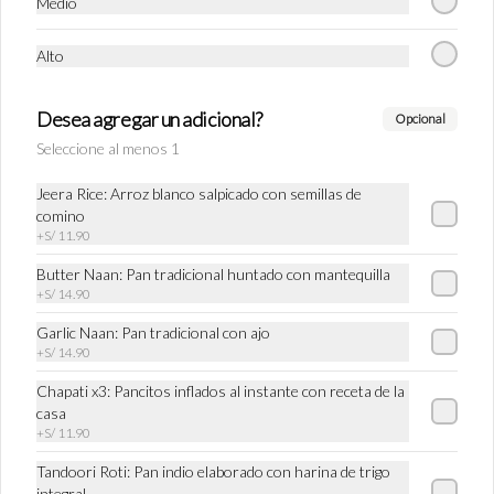
Medio
Tea Chai
Alto
Tradicional bebida de las calles de India 
preparado con té negro, canela, clavo de olor, 
kion y si Ud lo desea se agrega leche entera.
Desea agregar un adicional?
Opcional
Seleccione al menos 1
S/ 16.90
Jeera Rice: Arroz blanco salpicado con semillas de
comino
+
S/ 11.90
Butter Naan: Pan tradicional huntado con mantequilla
+
S/ 14.90
Garlic Naan: Pan tradicional con ajo
+
S/ 14.90
Chapati x3: Pancitos inflados al instante con receta de la
casa
+
S/ 11.90
Conócenos
Tandoori Roti: Pan indio elaborado con harina de trigo
Zonas de despacho
integral