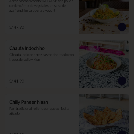
Arroz basmati cocido "AL DAM" con pollo / 
cordero / mix de vegetales, en salsa de 
azafrán, hierba buena y yogurt
S/ 47.90
Chaufa Indochino
Chaufa indio de arroz basmati salteado con 
trozos de pollo y kion
S/ 41.90
Chilly Paneer Naan
Pan tradicional relleno con queso ricotta 
ajizado