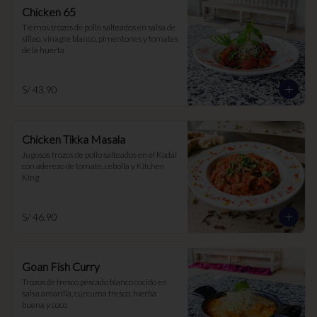
Chicken 65
Tiernos trozos de pollo salteados en salsa de 
sillao, vinagre blanco, pimentones y tomates 
de la huerta
S/ 43.90
Chicken Tikka Masala
Jugosos trozos de pollo salteados en el Kadai 
con aderezo de tomate, cebolla y Kitchen 
King
S/ 46.90
Goan Fish Curry
Trozos de fresco pescado blanco cocido en 
salsa amarilla, cúrcuma fresco, hierba 
buena y coco