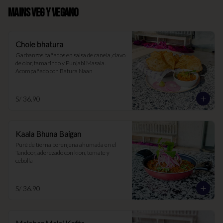
MAINS VEG Y VEGANO
Chole bhatura
Garbanzos bañados en salsa de canela, clavo 
de olor, tamarindo y Punjabi Masala. 
Acompañado con Batura Naan
S/ 36.90
Kaala Bhuna Baigan
Puré de tierna berenjena ahumada en el 
Tandoor, aderezado con kion, tomate y 
cebolla
S/ 36.90