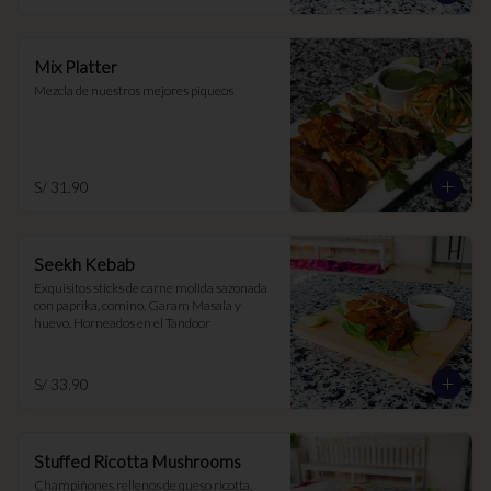
Mix Platter
Mezcla de nuestros mejores piqueos
S/ 31.90
Seekh Kebab
Exquisitos sticks de carne molida sazonada 
con paprika, comino, Garam Masala y 
huevo. Horneados en el Tandoor
S/ 33.90
Stuffed Ricotta Mushrooms
Champiñones rellenos de queso ricotta, 