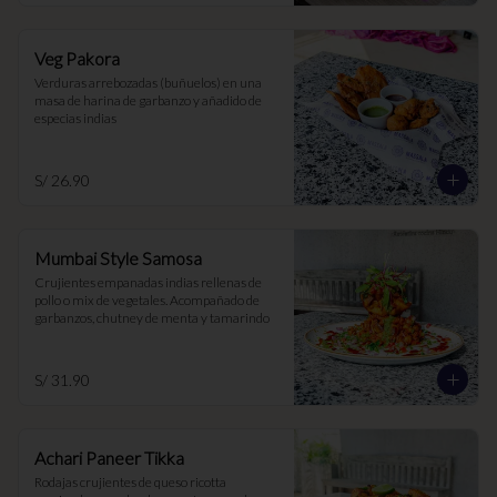
Veg Pakora
Verduras arrebozadas (buñuelos) en una 
masa de harina de garbanzo y añadido de 
especias indias
S/ 26.90
Mumbai Style Samosa
Crujientes empanadas indias rellenas de 
pollo o mix de vegetales. Acompañado de 
garbanzos, chutney de menta y tamarindo
S/ 31.90
Achari Paneer Tikka
Rodajas crujientes de queso ricotta 