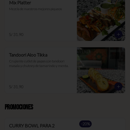
Mix Platter
Mezcla de nuestros mejores piqueos
S/ 31.90
Tandoori Aloo Tikka
Crujiente cutlet de papas con tandoori 
masala y chutney de tamarindo y menta.
S/ 31.90
PROMOCIONES
-
20
%
CURRY BOWL PARA 2