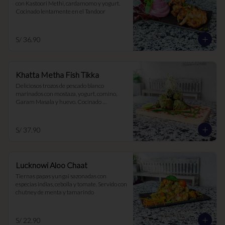
con Kastoori Methi, cardamomo y yogurt. 
Cocinado lentamente en el Tandoor
S/ 36.90
Khatta Metha Fish Tikka
Deliciosos trozos de pescado blanco 
marinados con mostaza, yogurt, comino, 
Garam Masala y huevo. Cocinado 
lentamente al Tandoor para una textura 
tierna y jugosa
S/ 37.90
Lucknowi Aloo Chaat
Tiernas papas yungai sazonadas con 
especias indias, cebolla y tomate. Servido con 
chutney de menta y tamarindo
S/ 22.90